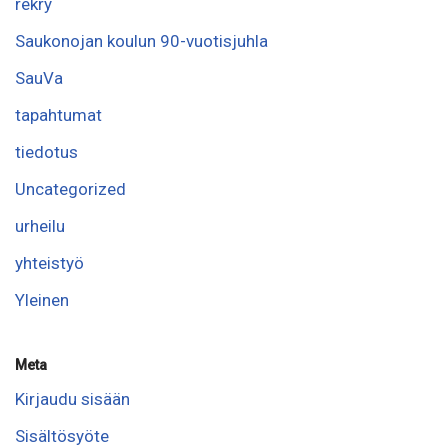
rekry
Saukonojan koulun 90-vuotisjuhla
SauVa
tapahtumat
tiedotus
Uncategorized
urheilu
yhteistyö
Yleinen
Meta
Kirjaudu sisään
Sisältösyöte