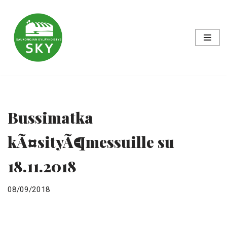
Siirry
suoraan
sisältöön
Bussimatka
kÃ¤sityÃ¶messuille su
18.11.2018
08/09/2018