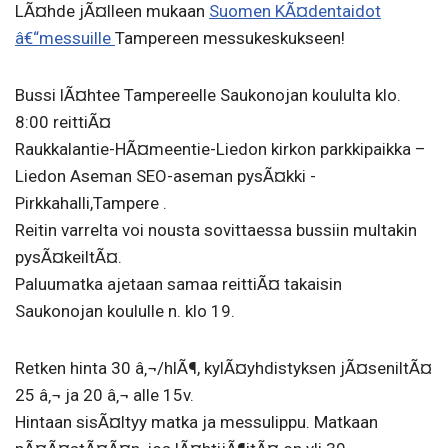
LÃ¤hde jÃ¤lleen mukaan
Suomen KÃ¤dentaidot
â€“messuille
Tampereen messukeskukseen!
Bussi lÃ¤htee Tampereelle Saukonojan koululta klo.
8:00 reittiÃ¤
Raukkalantie-HÃ¤meentie-Liedon kirkon parkkipaikka –
Liedon Aseman SEO-aseman pysÃ¤kki -
Pirkkahalli,Tampere .
Reitin varrelta voi nousta sovittaessa bussiin multakin
pysÃ¤keiltÃ¤.
Paluumatka ajetaan samaa reittiÃ¤ takaisin
Saukonojan koululle n. klo 19.
Retken hinta 30 â‚¬/hlÃ¶, kylÃ¤yhdistyksen jÃ¤seniltÃ¤
25 â‚¬ ja 20 â‚¬ alle 15v.
Hintaan sisÃ¤ltyy matka ja messulippu. Matkaan