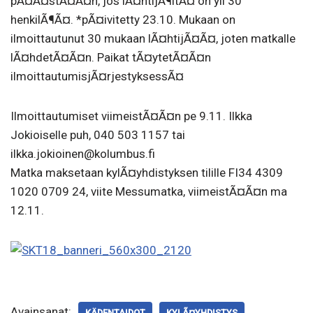
pÃ¤Ã¤stÃ¤Ã¤n, jos lÃ¤htijÃ¶itÃ¤ on yli 30
henkilÃ¶Ã¤. *pÃ¤ivitetty 23.10. Mukaan on
ilmoittautunut 30 mukaan lÃ¤htijÃ¤Ã¤, joten matkalle
lÃ¤hdetÃ¤Ã¤n. Paikat tÃ¤ytetÃ¤Ã¤n
ilmoittautumisjÃ¤rjestyksessÃ¤
Ilmoittautumiset viimeistÃ¤Ã¤n pe 9.11. Ilkka
Jokioiselle puh, 040 503 1157 tai
ilkka.jokioinen@kolumbus.fi
Matka maksetaan kylÃ¤yhdistyksen tilille FI34 4309
1020 0709 24, viite Messumatka, viimeistÃ¤Ã¤n ma
12.11.
Avainsanat:
KÄDENTAIDOT
KYLÃ¤YHDISTYS