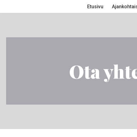
Etusivu
Ajankohtai
Siirry
suoraan
sisältöön
Ota yht