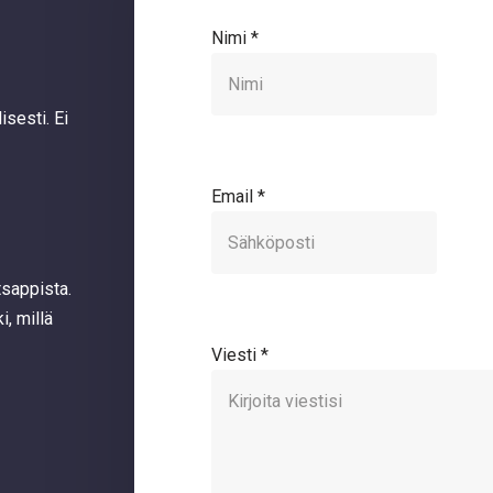
Nimi
*
sesti. Ei
Email
*
tsappista.
i, millä
Viesti
*