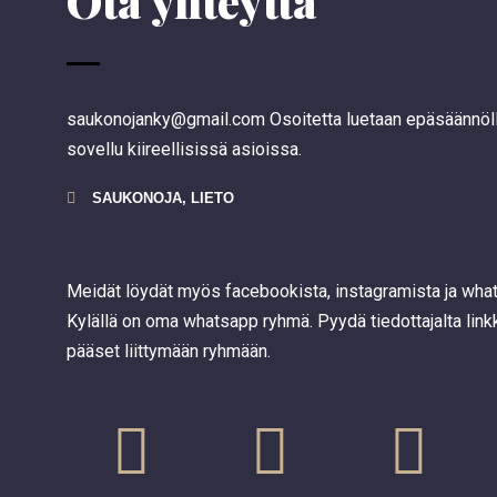
Ota yhteyttä
saukonojanky@gmail.com Osoitetta luetaan epäsäännölli
sovellu kiireellisissä asioissa.
SAUKONOJA, LIETO
Meidät löydät myös facebookista, instagramista ja wha
Kylällä on oma whatsapp ryhmä. Pyydä tiedottajalta linkk
pääset liittymään ryhmään.