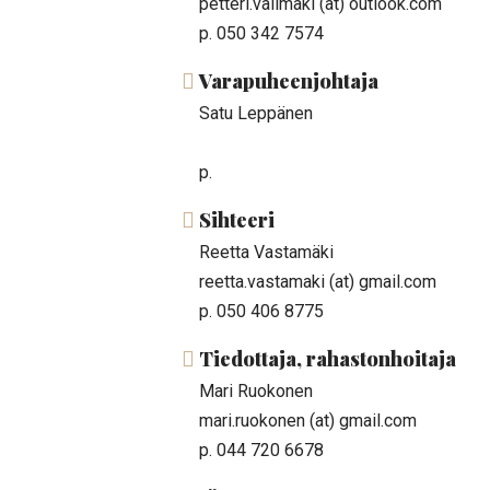
petteri.valimaki (at) outlook.com
p. 050 342 7574
Varapuheenjohtaja
Satu Leppänen
p.
Sihteeri
Reetta Vastamäki
reetta.vastamaki (at) gmail.com
p. 050 406 8775
Tiedottaja, rahastonhoitaja
Mari Ruokonen
mari.ruokonen (at) gmail.com
p. 044 720 6678