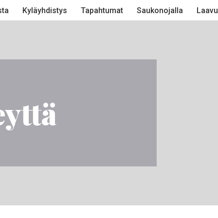
sta
Kyläyhdistys
Tapahtumat
Saukonojalla
Laavu
eyttä