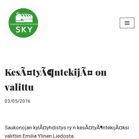
Siirry
suoraan
sisältöön
KesÃ¤tyÃ¶ntekijÃ¤ on
valittu
03/05/2016
Saukonojan kylÃ¤yhdistys ry:n kesÃ¤tyÃ¶ntekijÃ¤ksi
valittiin
Emilia
Ylinen Liedosta.