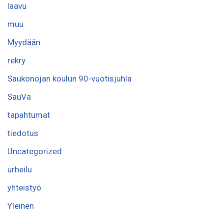
laavu
muu
Myydään
rekry
Saukonojan koulun 90-vuotisjuhla
SauVa
tapahtumat
tiedotus
Uncategorized
urheilu
yhteistyö
Yleinen