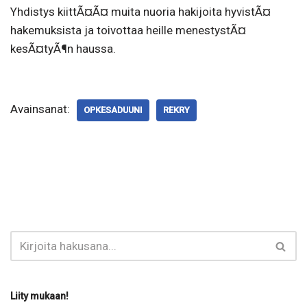
Yhdistys kiittÃ¤Ã¤ muita nuoria hakijoita hyvistÃ¤
hakemuksista ja toivottaa heille menestystÃ¤
kesÃ¤tyÃ¶n haussa.
Avainsanat:
OPKESADUUNI
REKRY
Liity mukaan!