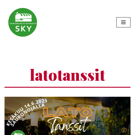
Siirry
suoraan
sisältöön
latotanssit