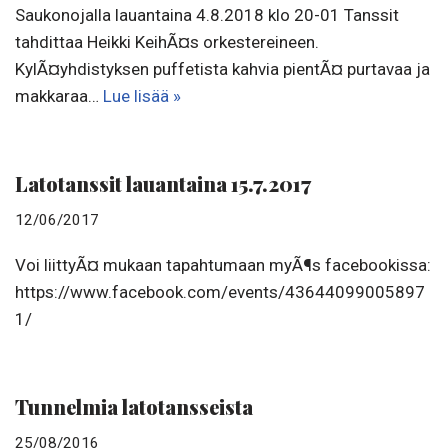
Saukonojalla lauantaina 4.8.2018 klo 20-01 Tanssit
tahdittaa Heikki KeihÃ¤s orkestereineen.
KylÃ¤yhdistyksen puffetista kahvia pientÃ¤ purtavaa ja
makkaraa…
Lue lisää »
Latotanssit lauantaina 15.7.2017
12/06/2017
Voi liittyÃ¤ mukaan tapahtumaan myÃ¶s facebookissa:
https://www.facebook.com/events/43644099005897
1/
Tunnelmia latotansseista
25/08/2016