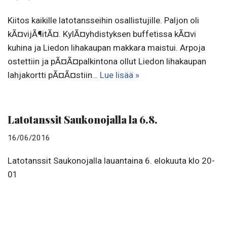
Kiitos kaikille latotansseihin osallistujille. Paljon oli
kÃ¤vijÃ¶itÃ¤. KylÃ¤yhdistyksen buffetissa kÃ¤vi
kuhina ja Liedon lihakaupan makkara maistui. Arpoja
ostettiin ja pÃ¤Ã¤palkintona ollut Liedon lihakaupan
lahjakortti pÃ¤Ã¤stiin…
Lue lisää »
Latotanssit Saukonojalla la 6.8.
16/06/2016
Latotanssit Saukonojalla lauantaina 6. elokuuta klo 20-
01