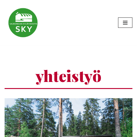
Siirry
suoraan
sisältöön
yhteistyö